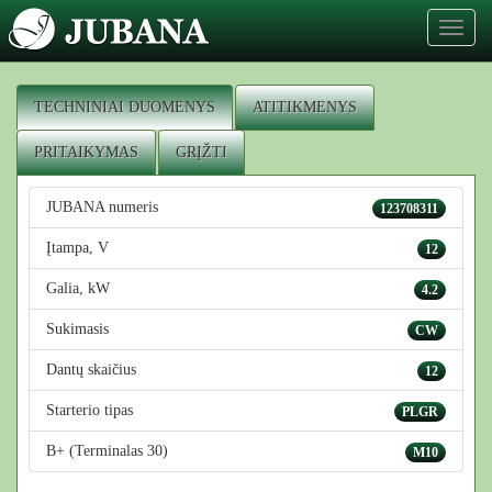
Toggl
naviga
TECHNINIAI DUOMENYS
ATITIKMENYS
PRITAIKYMAS
GRĮŽTI
JUBANA numeris
123708311
Įtampa, V
12
Galia, kW
4.2
Sukimasis
CW
Dantų skaičius
12
Starterio tipas
PLGR
B+ (Terminalas 30)
M10