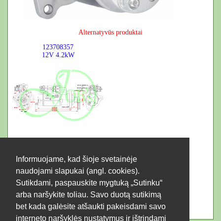
Alternatyvūs produktai
123708357
12V
4.2kW
Informuojame, kad šioje svetainėje
naudojami slapukai (angl. cookies).
Sutikdami, paspauskite mygtuką „Sutinku“
arba naršykite toliau. Savo duotą sutikimą
bet kada galėsite atšaukti pakeisdami savo
interneto naršyklės nustatymus ir ištrindami