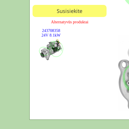
Susisiekite
Alternatyvūs produktai
243708358
24V
8.1kW