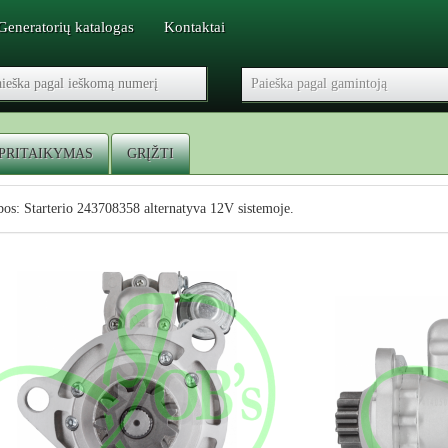
Generatorių katalogas
Kontaktai
PRITAIKYMAS
GRĮŽTI
bos: Starterio 243708358 alternatyva 12V sistemoje.