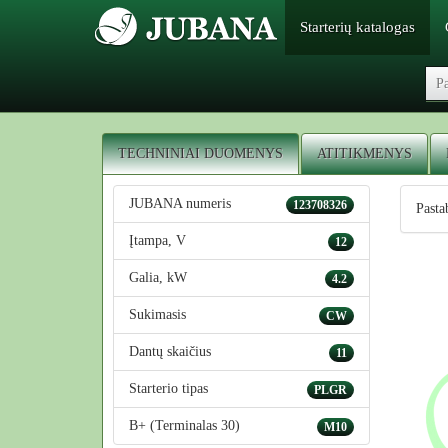
Starterių katalogas
TECHNINIAI DUOMENYS
ATITIKMENYS
JUBANA numeris
123708326
Pasta
Įtampa, V
12
Galia, kW
4.2
Sukimasis
CW
Dantų skaičius
11
Starterio tipas
PLGR
B+ (Terminalas 30)
M10