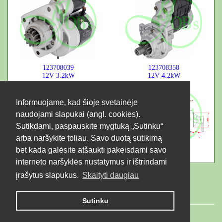
123708039
123708358
12V
3.2kW
12V
4.2kW
Informuojame, kad šioje svetainėje
naudojami slapukai (angl. cookies).
Sutikdami, paspauskite mygtuką „Sutinku“
arba naršykite toliau. Savo duotą sutikimą
bet kada galėsite atšaukti pakeisdami savo
interneto naršyklės nustatymus ir ištrindami
įrašytus slapukus.
Skaityti daugiau
Sutinku
© 2026 LTD "JUBANA". All rights reserved.