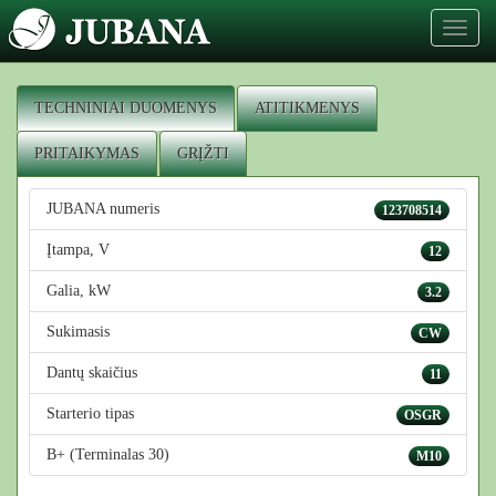
Toggl
naviga
TECHNINIAI DUOMENYS
ATITIKMENYS
PRITAIKYMAS
GRĮŽTI
JUBANA numeris
123708514
Įtampa, V
12
Galia, kW
3.2
Sukimasis
CW
Dantų skaičius
11
Starterio tipas
OSGR
B+ (Terminalas 30)
M10