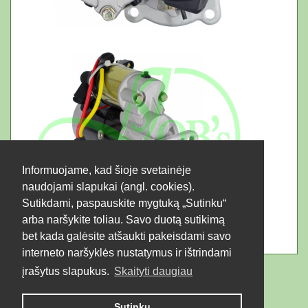
Informuojame, kad šioje svetainėje
naudojami slapukai (angl. cookies).
Sutikdami, paspauskite mygtuką „Sutinku“
arba naršykite toliau. Savo duotą sutikimą
bet kada galėsite atšaukti pakeisdami savo
interneto naršyklės nustatymus ir ištrindami
įrašytus slapukus.
Skaityti daugiau
Sutinku