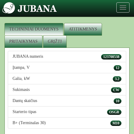
Toggl
naviga
TECHNINIAI DUOMENYS
ATITIKMENYS
PRITAIKYMAS
GRĮŽTI
JUBANA numeris
123708538
Įtampa, V
12
Galia, kW
3.2
Sukimasis
CW
Dantų skaičius
10
Starterio tipas
OSGR
B+ (Terminalas 30)
M10