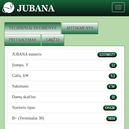
Toggl
naviga
TECHNINIAI DUOMENYS
ATITIKMENYS
PRITAIKYMAS
GRĮŽTI
JUBANA numeris
123708577
Įtampa, V
12
Galia, kW
3.2
Sukimasis
CW
Dantų skaičius
11
Starterio tipas
OSGR
B+ (Terminalas 30)
M10