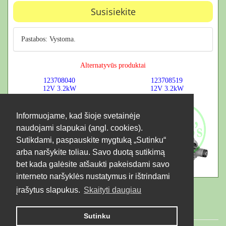
Susisiekite
Pastabos: Vystoma.
Alternatyvūs produktai
123708040
123708519
12V
3.2kW
12V
3.2kW
Informuojame, kad šioje svetainėje
naudojami slapukai (angl. cookies).
Sutikdami, paspauskite mygtuką „Sutinku“
arba naršykite toliau. Savo duotą sutikimą
bet kada galėsite atšaukti pakeisdami savo
interneto naršyklės nustatymus ir ištrindami
įrašytus slapukus.
Skaityti daugiau
Sutinku