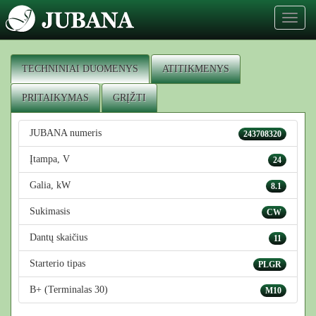
Toggl
naviga
TECHNINIAI DUOMENYS
ATITIKMENYS
PRITAIKYMAS
GRĮŽTI
JUBANA numeris
243708320
Įtampa, V
24
Galia, kW
8.1
Sukimasis
CW
Dantų skaičius
11
Starterio tipas
PLGR
B+ (Terminalas 30)
M10