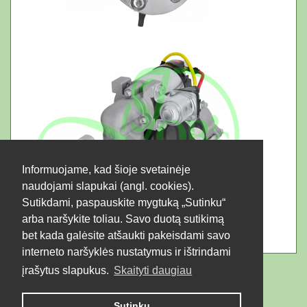
Informuojame, kad šioje svetainėje
naudojami slapukai (angl. cookies).
Sutikdami, paspauskite mygtuką „Sutinku“
arba naršykite toliau. Savo duotą sutikimą
bet kada galėsite atšaukti pakeisdami savo
interneto naršyklės nustatymus ir ištrindami
įrašytus slapukus.
Skaityti daugiau
Sutinku