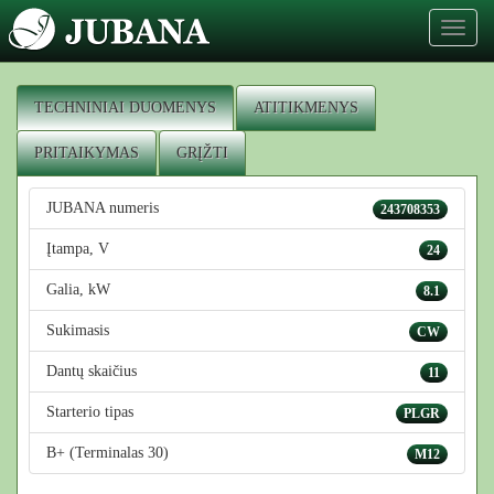
Toggl
naviga
TECHNINIAI DUOMENYS
ATITIKMENYS
PRITAIKYMAS
GRĮŽTI
JUBANA numeris
243708353
Įtampa, V
24
Galia, kW
8.1
Sukimasis
CW
Dantų skaičius
11
Starterio tipas
PLGR
B+ (Terminalas 30)
M12