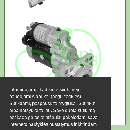
Informuojame, kad šioje svetainėje
naudojami slapukai (angl. cookies).
Sutikdami, paspauskite mygtuką „Sutinku“
Alternatyvūs produktai
arba naršykite toliau. Savo duotą sutikimą
243708683
bet kada galėsite atšaukti pakeisdami savo
24V
6.6kW
interneto naršyklės nustatymus ir ištrindami