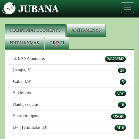
Toggl
naviga
TECHNINIAI DUOMENYS
ATITIKMENYS
PRITAIKYMAS
GRĮŽTI
JUBANA numeris
243708542
Įtampa, V
24
Galia, kW
5
Sukimasis
CW
Dantų skaičius
10
Starterio tipas
OSGR
B+ (Terminalas 30)
M10