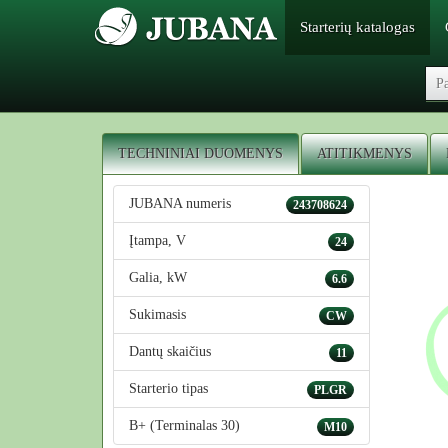
Starterių katalogas
TECHNINIAI DUOMENYS
ATITIKMENYS
JUBANA numeris
243708624
Įtampa, V
24
Galia, kW
6.6
Sukimasis
CW
Dantų skaičius
11
Starterio tipas
PLGR
B+ (Terminalas 30)
M10