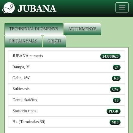
Toggl
naviga
TECHNINIAI DUOMENYS
ATITIKMENYS
PRITAIKYMAS
GRĮŽTI
JUBANA numeris
243708626
Įtampa, V
24
Galia, kW
6.6
Sukimasis
CW
Dantų skaičius
10
Starterio tipas
PLGR
B+ (Terminalas 30)
M10