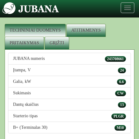
Toggl
naviga
TECHNINIAI DUOMENYS
ATITIKMENYS
PRITAIKYMAS
GRĮŽTI
JUBANA numeris
243708661
Įtampa, V
24
Galia, kW
6.6
Sukimasis
CW
Dantų skaičius
13
Starterio tipas
PLGR
B+ (Terminalas 30)
M10