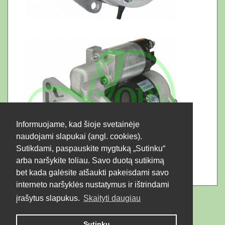
Informuojame, kad šioje svetainėje
naudojami slapukai (angl. cookies).
Sutikdami, paspauskite mygtuką „Sutinku“
arba naršykite toliau. Savo duotą sutikimą
bet kada galėsite atšaukti pakeisdami savo
interneto naršyklės nustatymus ir ištrindami
įrašytus slapukus.
Skaityti daugiau
Sutinku