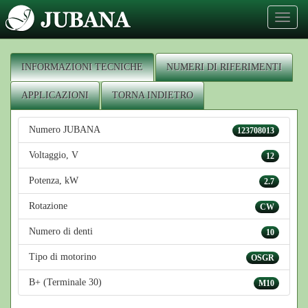
Toggl
naviga
INFORMAZIONI TECNICHE
NUMERI DI RIFERIMENTI
APPLICAZIONI
TORNA INDIETRO
Numero JUBANA
123708013
Voltaggio, V
12
Potenza, kW
2.7
Rotazione
CW
Numero di denti
10
Tipo di motorino
OSGR
B+ (Terminale 30)
M10