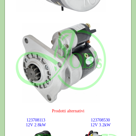
Prodotti alternativi
123708113
123708530
12V
2.8kW
12V
3.2kW