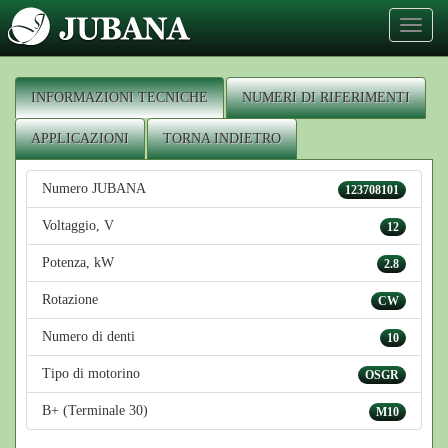
Toggl
naviga
INFORMAZIONI TECNICHE
NUMERI DI RIFERIMENTI
APPLICAZIONI
TORNA INDIETRO
Numero JUBANA
123708101
Voltaggio, V
12
Potenza, kW
2.8
Rotazione
CW
Numero di denti
10
Tipo di motorino
OSGR
B+ (Terminale 30)
M10