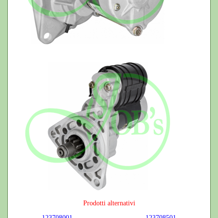
Prodotti alternativi
123708001
123708501