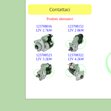
Contattaci
Prodotti alternativi
123708016
123708152
12V
2.7kW
12V
2.8kW
123708523
123708322
12V
3.2kW
12V
4.2kW