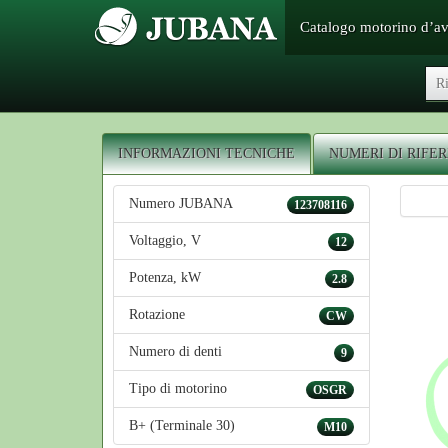
Catalogo motorino d’a
INFORMAZIONI TECNICHE
NUMERI DI RIFE
Numero JUBANA
123708116
Voltaggio, V
12
Potenza, kW
2.8
Rotazione
CW
Numero di denti
9
Tipo di motorino
OSGR
B+ (Terminale 30)
M10