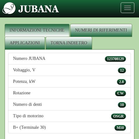
Toggl
naviga
INFORMAZIONI TECNICHE
NUMERI DI RIFERIMENTI
APPLICAZIONI
TORNA INDIETRO
Numero JUBANA
123708129
Voltaggio, V
12
Potenza, kW
2.8
Rotazione
CW
Numero di denti
10
Tipo di motorino
OSGR
B+ (Terminale 30)
M10