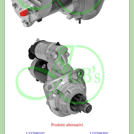
Prodotti alternativi
123708507
123708305