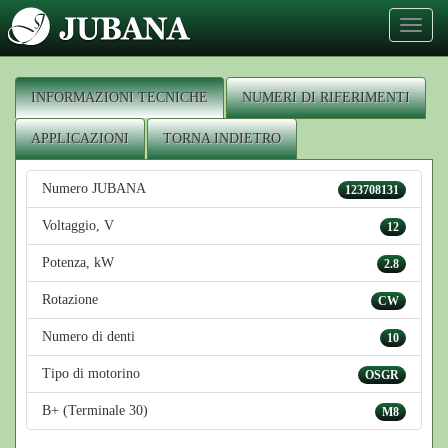
Toggl
naviga
INFORMAZIONI TECNICHE
NUMERI DI RIFERIMENTI
APPLICAZIONI
TORNA INDIETRO
Numero JUBANA
123708131
Voltaggio, V
12
Potenza, kW
2.8
Rotazione
CW
Numero di denti
10
Tipo di motorino
OSGR
B+ (Terminale 30)
M8