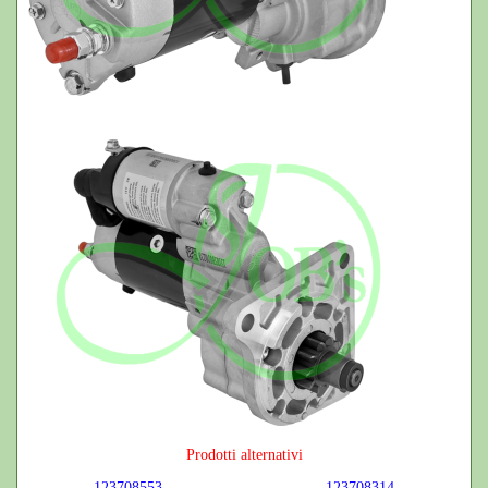
Prodotti alternativi
123708553
123708314