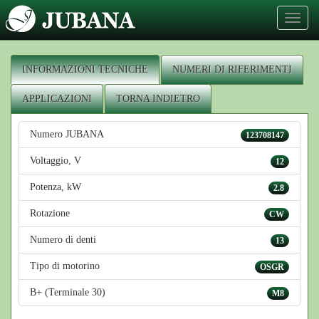
Toggl
naviga
INFORMAZIONI TECNICHE
NUMERI DI RIFERIMENTI
APPLICAZIONI
TORNA INDIETRO
Numero JUBANA
123708147
Voltaggio, V
12
Potenza, kW
2.8
Rotazione
CW
Numero di denti
13
Tipo di motorino
OSGR
B+ (Terminale 30)
M8