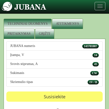
Toggl
naviga
TECHNINIAI DUOMENYS
ATITIKMENYS
PRITAIKYMAS
GRĮŽTI
JUBANA numeris
143701007
Įtampa, V
14
Srovės stiprumas, A
45
Sukimasis
CW
Skriemulio tipas
1V / B
Susisiekite