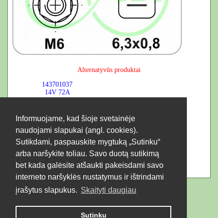
Alternatyvūs produktai
143701037
14V
72A
Informuojame, kad šioje svetainėje
naudojami slapukai (angl. cookies).
Sutikdami, paspauskite mygtuką „Sutinku“
arba naršykite toliau. Savo duotą sutikimą
bet kada galėsite atšaukti pakeisdami savo
interneto naršyklės nustatymus ir ištrindami
įrašytus slapukus.
Skaityti daugiau
Sutinku