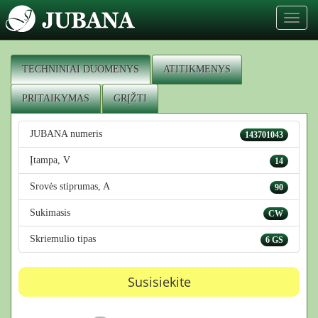
Toggl
naviga
TECHNINIAI DUOMENYS
ATITIKMENYS
PRITAIKYMAS
GRĮŽTI
JUBANA numeris
143701043
Įtampa, V
14
Srovės stiprumas, A
90
Sukimasis
CW
Skriemulio tipas
6 GS
Susisiekite