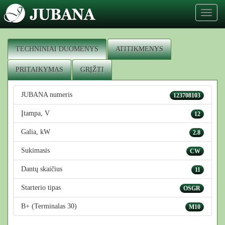
Toggl
naviga
TECHNINIAI DUOMENYS
ATITIKMENYS
PRITAIKYMAS
GRĮŽTI
JUBANA numeris
123708103
Įtampa, V
12
Galia, kW
2.8
Sukimasis
CW
Dantų skaičius
11
Starterio tipas
OSGR
B+ (Terminalas 30)
M10