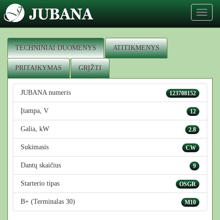
Toggl
naviga
TECHNINIAI DUOMENYS
ATITIKMENYS
PRITAIKYMAS
GRĮŽTI
JUBANA numeris
123708152
Įtampa, V
12
Galia, kW
2.8
Sukimasis
CW
Dantų skaičius
9
Starterio tipas
OSGR
B+ (Terminalas 30)
M10