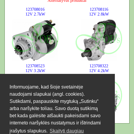
Alternatyvūs produktai
123708016
123708116
12V
2.7kW
12V
2.8kW
123708523
123708322
12V
3.2kW
12V
4.2kW
Informuojame, kad šioje svetainėje
naudojami slapukai (angl. cookies).
Sutikdami, paspauskite mygtuką „Sutinku“
arba naršykite toliau. Savo duotą sutikimą
bet kada galėsite atšaukti pakeisdami savo
interneto naršyklės nustatymus ir ištrindami
įrašytus slapukus.
Skaityti daugiau