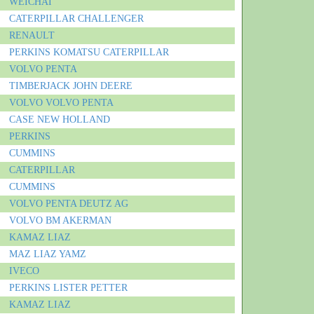
WEICHAI
CATERPILLAR
CHALLENGER
RENAULT
PERKINS
KOMATSU
CATERPILLAR
VOLVO PENTA
TIMBERJACK
JOHN DEERE
VOLVO
VOLVO PENTA
CASE
NEW HOLLAND
PERKINS
CUMMINS
CATERPILLAR
CUMMINS
VOLVO PENTA
DEUTZ AG
VOLVO BM
AKERMAN
KAMAZ
LIAZ
MAZ
LIAZ
YAMZ
IVECO
PERKINS
LISTER PETTER
KAMAZ
LIAZ