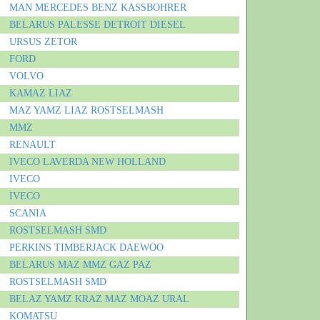
MAN
MERCEDES BENZ
KASSBOHRER
BELARUS
PALESSE
DETROIT DIESEL
URSUS
ZETOR
FORD
VOLVO
KAMAZ
LIAZ
MAZ
YAMZ
LIAZ
ROSTSELMASH
MMZ
RENAULT
IVECO
LAVERDA
NEW HOLLAND
IVECO
IVECO
SCANIA
ROSTSELMASH
SMD
PERKINS
TIMBERJACK
DAEWOO
BELARUS
MAZ
MMZ
GAZ
PAZ
ROSTSELMASH
SMD
BELAZ
YAMZ
KRAZ
MAZ
MOAZ
URAL
KOMATSU