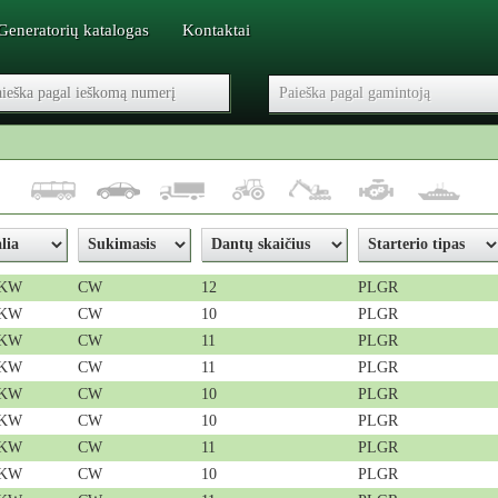
Generatorių katalogas
Kontaktai
 KW
CW
12
PLGR
 KW
CW
10
PLGR
 KW
CW
11
PLGR
 KW
CW
11
PLGR
 KW
CW
10
PLGR
 KW
CW
10
PLGR
 KW
CW
11
PLGR
 KW
CW
10
PLGR