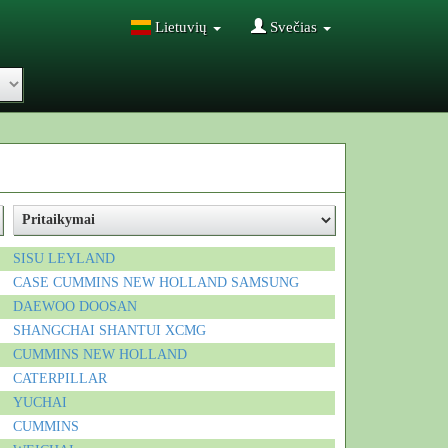
Lietuvių
Svečias
SISU
LEYLAND
CASE
CUMMINS
NEW HOLLAND
SAMSUNG
DAEWOO
DOOSAN
SHANGCHAI
SHANTUI
XCMG
CUMMINS
NEW HOLLAND
CATERPILLAR
YUCHAI
CUMMINS