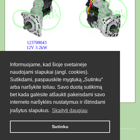
123708043
12V
3.2kW
Informuojame, kad šioje svetainėje
naudojami slapukai (angl. cookies).
Sutikdami, paspauskite mygtuką „Sutinku“
arba naršykite toliau. Savo duotą sutikimą
bet kada galėsite atšaukti pakeisdami savo
interneto naršyklės nustatymus ir ištrindami
įrašytus slapukus.
Skaityti daugiau
Sutinku
© 2026 LTD "JUBANA". All rights reserved.