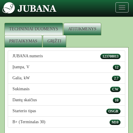
Toggl
naviga
TECHNINIAI DUOMENYS
ATITIKMENYS
PRITAIKYMAS
GRĮŽTI
JUBANA numeris
123708013
Įtampa, V
12
Galia, kW
2.7
Sukimasis
CW
Dantų skaičius
10
Starterio tipas
OSGR
B+ (Terminalas 30)
M10