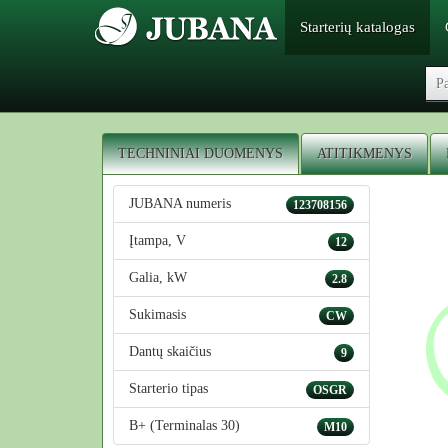
Starterių katalogas
TECHNINIAI DUOMENYS
ATITIKMENYS
JUBANA numeris
123708156
Įtampa, V
12
Galia, kW
2.8
Sukimasis
CW
Dantų skaičius
9
Starterio tipas
OSGR
B+ (Terminalas 30)
M10