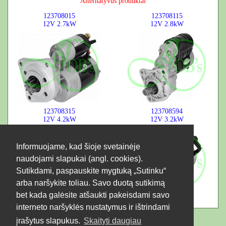
Alternatyvūs produktai
123708015
123708115
12V
2.7kW
12V
2.8kW
123708315
123708594
12V
4.2kW
12V
3.2kW
Informuojame, kad šioje svetainėje
naudojami slapukai (angl. cookies).
Sutikdami, paspauskite mygtuką „Sutinku“
arba naršykite toliau. Savo duotą sutikimą
bet kada galėsite atšaukti pakeisdami savo
interneto naršyklės nustatymus ir ištrindami
įrašytus slapukus.
Skaityti daugiau