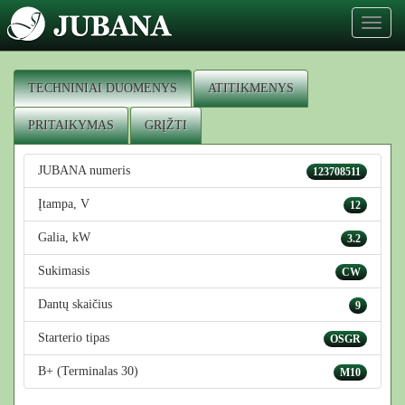
Toggl
naviga
TECHNINIAI DUOMENYS
ATITIKMENYS
PRITAIKYMAS
GRĮŽTI
JUBANA numeris
123708511
Įtampa, V
12
Galia, kW
3.2
Sukimasis
CW
Dantų skaičius
9
Starterio tipas
OSGR
B+ (Terminalas 30)
M10